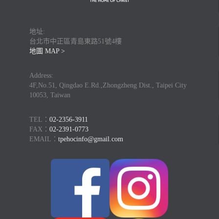
地址:
台北市中正區青島東路51號4樓
地圖 MAP >
Address:
4F,No.51, Qingdao E.Rd.,Zhongzheng Dist., Taipei City
10053, Taiwan
TEL：
02-2356-3911
FAX：
02-2391-0773
EMAIL：
tpehocinfo@gmail.com