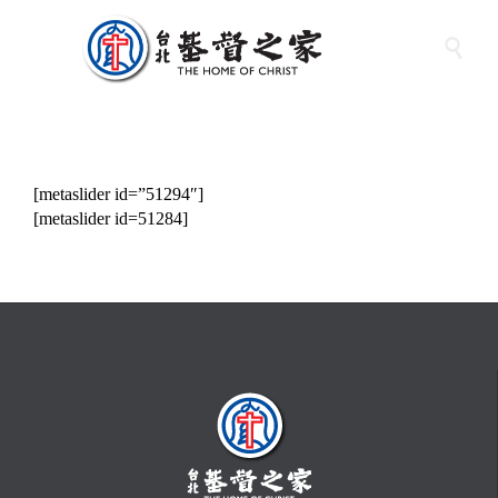

[metaslider id=”51294″]
[metaslider id=51284]