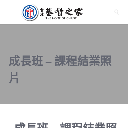

成長班 – 課程結業照
片