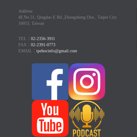
Address:
4F,No.51, Qingdao E.Rd.,Zhongzheng Dist., Taipei City
10053, Taiwan
TEL：
02-2356-3911
FAX：
02-2391-0773
EMAIL：
tpehocinfo@gmail.com