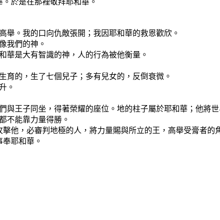
華。於是在那裡敬拜耶和華。
華高舉。我的口向仇敵張開；我因耶和華的救恩歡欣。
像我們的神。
耶和華是大有智識的神，人的行為被他衡量。
不生育的，生了七個兒子；多有兒女的，反倒衰微。
升。
他們與王子同坐，得著榮耀的座位。地的柱子屬於耶和華；他將世
人都不能靠力量得勝。
攻擊他，必審判地極的人，將力量賜與所立的王，高舉受膏者的
事奉耶和華。