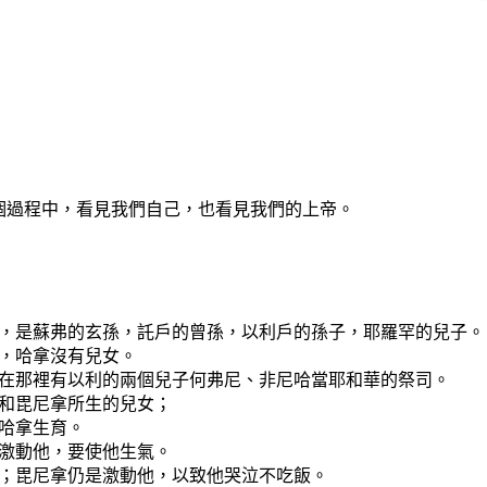
個過程中，看見我們自己，也看見我們的上帝。
拿，是蘇弗的玄孫，託戶的曾孫，以利戶的孫子，耶羅罕的兒子。
，哈拿沒有兒女。
；在那裡有以利的兩個兒子何弗尼、非尼哈當耶和華的祭司。
拿和毘尼拿所生的兒女；
哈拿生育。
大激動他，要使他生氣。
拿；毘尼拿仍是激動他，以致他哭泣不吃飯。