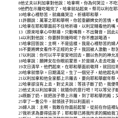
8他丈夫以利加拿對他說：哈拿啊，你為何哭泣，不
9他們在示羅吃喝完了，哈拿就站起來。祭司以利在
10哈拿心裡愁苦，就痛痛哭泣，祈禱耶和華，
11許願說：萬軍之耶和華啊，你若垂顧婢女的苦情，
12哈拿在耶和華面前不住地祈禱，以利定睛看他的嘴
13（原來哈拿心中默禱，只動嘴唇，不出聲音，因此
14以利對他說：你要醉到幾時呢？你不應該喝酒。
15哈拿回答說：主啊，不是這樣。我是心裡愁苦的婦
16不要將婢女看作不正經的女子。我因被人激動，愁
17以利說：你可以平平安安地回去。願以色列的神允
18哈拿說：願婢女在你眼前蒙恩。於是婦人走去吃飯
19次日清早，他們起來，在耶和華面前敬拜，就回拉
20哈拿就懷孕。日期滿足，生了一個兒子，給他起名
21以利加拿和他全家都上示羅去，要向耶和華獻年祭
22哈拿卻沒有上去，對丈夫說：等孩子斷了奶，我便
23他丈夫以利加拿說：就隨你的意行吧！可以等兒子
24既斷了奶，就把孩子帶上示羅，到了耶和華的殿；
25宰了一隻公牛，就領孩子到以利面前。
26婦人說：主啊，我敢在你面前起誓，從前在你這裡
27我祈求為要得這孩子；耶和華已將我所求的賜給我