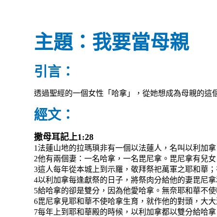
主題：我要當母親
引言：
透過聖經的一個女性「哈拿」，從她想成為母親的這
經文：
撒母耳記上1:28
1法蓮山地的拉瑪瑣非有一個以法蓮人，名叫以利加
2他有兩個妻：一名哈拿，一名毘尼拿。毘尼拿有兒女
3這人每年從本城上到示羅，敬拜祭祀萬軍之耶和華
4以利加拿每逢獻祭的日子，將祭肉分給他的妻毘尼
5給哈拿的卻是雙分，因為他愛哈拿。無奈耶和華不使
6毘尼拿見耶和華不使哈拿生育，就作他的對頭，大
7每年上到耶和華殿的時候，以利加拿都以雙分給哈