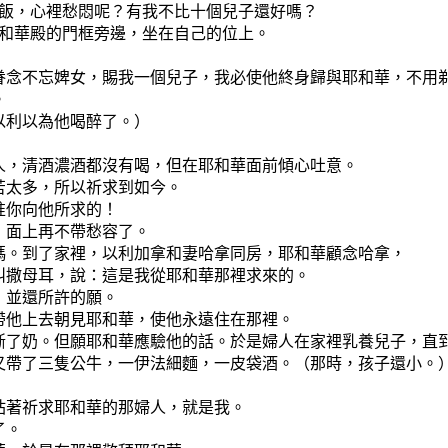
吃飯，心裡愁悶呢？有我不比十個兒子還好嗎？
耶和華殿的門框旁邊，坐在自己的位上。
眷念不忘婢女，賜我一個兒子，我必使他終身歸與耶和華，不用
。
以利以為他喝醉了。）
人，清酒濃酒都沒有喝，但在耶和華面前傾心吐意。
苦太多，所以祈求到如今。
准你向他所求的！
，面上再不帶愁容了。
瑪。到了家裡，以利加拿和妻哈拿同房，耶和華顧念哈拿，
叫撒母耳，說：這是我從耶和華那裡求來的。
，並還所許的願。
帶他上去朝見耶和華，使他永遠住在那裡。
斷了奶。但願耶和華應驗他的話。於是婦人在家裡乳養兒子，直
又帶了三隻公牛，一伊法細麵，一皮袋酒。（那時，孩子還小。
站著祈求耶和華的那婦人，就是我。
了。