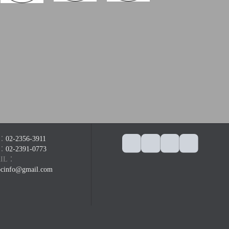
L：
02-2356-3911
X：
02-2391-0773
IL：
ocinfo@gmail.com