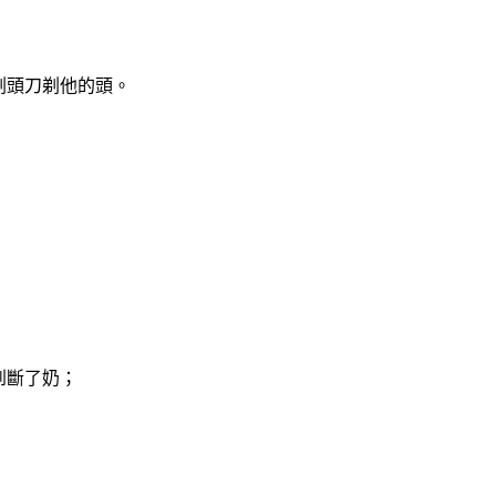
剃頭刀剃他的頭。
到斷了奶；
）