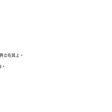
界立在其上。
角。