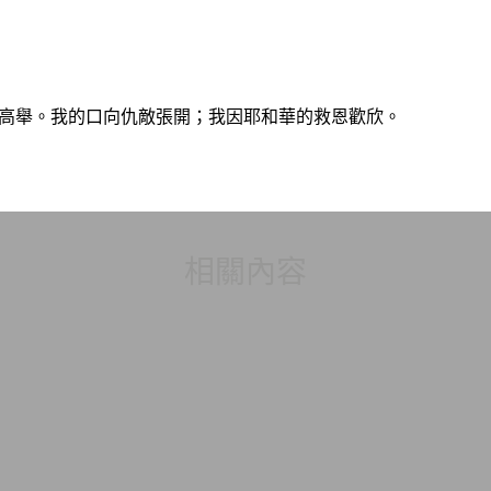
華高舉。我的口向仇敵張開；我因耶和華的救恩歡欣。
相關內容