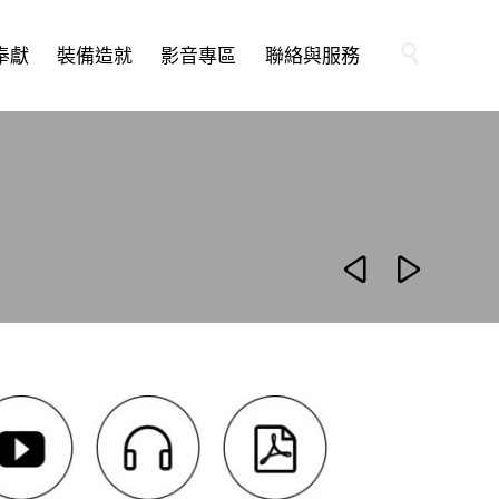
Skip

奉獻
裝備造就
影音專區
聯絡與服務
to
content

