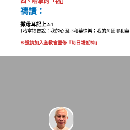
四、哈拿的「福」
禱讀：
撒母耳記上2:1
1哈拿禱告說：我的心因耶和華快樂；我的角因耶和
※邀請加入全教會靈修『每日親近神』