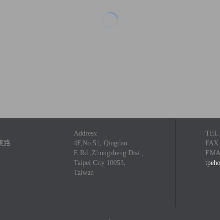
Address:
TE
東路
4F,No.51, Qingdao
FA
E.Rd.,Zhongzheng Dist.,
EMA
Taipei City 10053,
tpeh
Taiwan