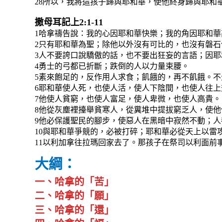
28所以，我將這孩子歸與耶和華，使他終身歸與耶和
撒母耳記上2:1-11
1哈拿禱告說：我的心因耶和華快樂；我的角因耶和
2只有耶和華為聖；除他以外沒有可比的，也沒有磐石
3人不要誇口說驕傲的話，也不要出狂妄的言語；因
4勇士的弓都已折斷；跌倒的人以力量束腰。
5素來飽足的，反作用人求食；飢餓的，再不飢餓。
6耶和華使人死，也使人活，使人下陰間，也使人往上
7他使人貧窮，也使人富足，使人卑微，也使人高貴。
8他從灰塵裡擡舉貧寒人，從糞堆中提拔窮乏人，使
9他必保護聖民的腳步，使惡人在黑暗中寂然不動；
10與耶和華爭競的，必被打碎；耶和華必從天上以雷
11以利加拿往拉瑪回家去了。那孩子在祭司以利面前
大綱：
一、哈拿的「苦」
二、哈拿的「願」
三、哈拿的「還」